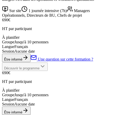
Sur site
1 journée intensive (7h)
Managers
Opérationnels, Directeurs de BU, Chefs de projet
690
€
HT par participant
À planifier
Groupe
Jusqu'à 10 personnes
Langue
Français
Session
Aucune date
Une question sur cette formation ?
Être informé
Découvrir le programme
690
€
HT par participant
À planifier
Groupe
Jusqu'à 10 personnes
Langue
Français
Session
Aucune date
Être informé